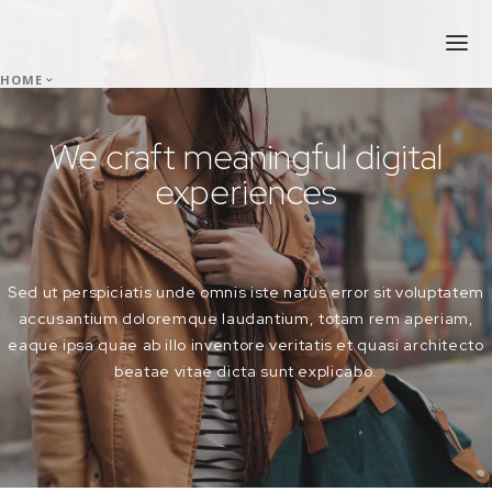
Pasar al contenido principal
HOME
PAGES
We craft meaningful digital
PROJECTS
experiences
BLOG
CONTACT
Sed ut perspiciatis unde omnis iste natus error sit voluptatem
accusantium doloremque laudantium, totam rem aperiam,
eaque ipsa quae ab illo inventore veritatis et quasi architecto
beatae vitae dicta sunt explicabo.